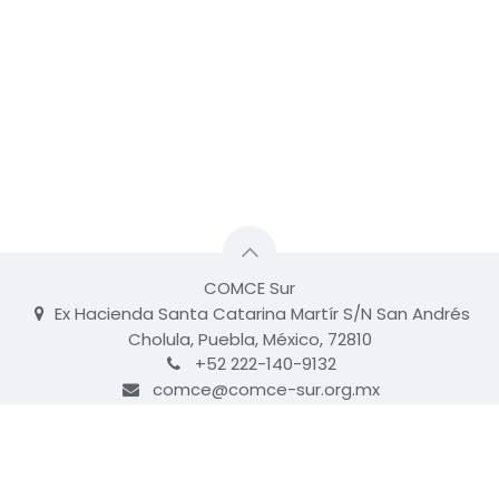
COMCE Sur
Ex Hacienda Santa Catarina Martír S/N San Andrés
Cholula, Puebla, México, 72810
+52 222-140-9132
comce@comce-sur.org.mx
© 2026 - COMCE SUR
Consejo Mexicano de Comercio Exterior Sur, A.C.
AVISO DE PRIVACIDAD