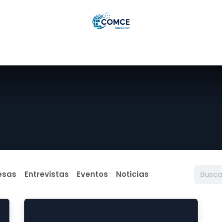
as
Membresías
Eventos
Noticias
Careers Portal
esas
Entrevistas
Eventos
Noticias