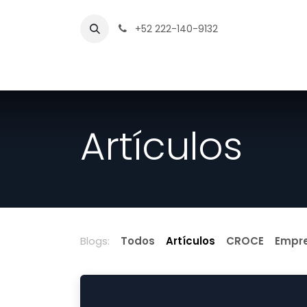
Ir al contenido
+52 222-140-9132
Inicio
Nosotros
Herramient
Artículos
Blogs:
Todos
Artículos
CROCE
Empr